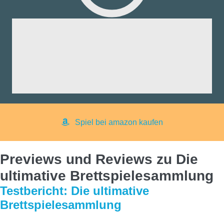
fik:
nd:
ng:
aß:
yer:
Spiel bei amazon kaufen
Previews und Reviews zu Die
ultimative Brettspielesammlung
Testbericht: Die ultimative
Brettspielesammlung