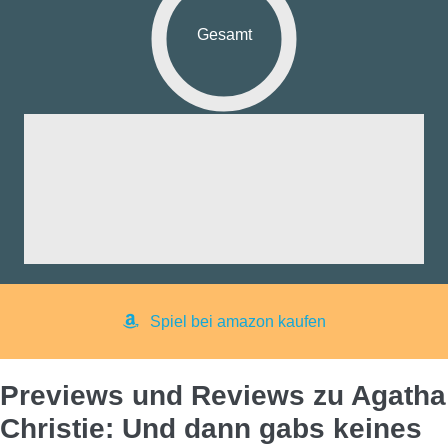
Gesamt
fik:
nd:
ng:
aß:
yer:
Spiel bei amazon kaufen
Previews und Reviews zu Agatha
Christie: Und dann gabs keines