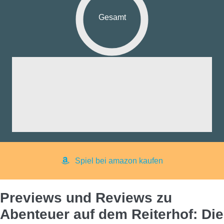
Gesamt
fik:
nd:
ng:
aß:
yer:
Spiel bei amazon kaufen
Previews und Reviews zu
Abenteuer auf dem Reiterhof: Die