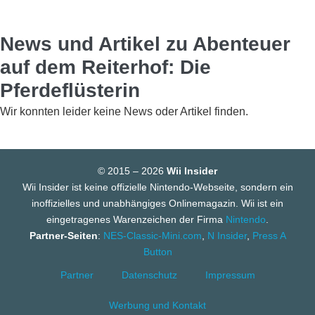
News und Artikel zu Abenteuer
auf dem Reiterhof: Die
Pferdeflüsterin
Wir konnten leider keine News oder Artikel finden.
© 2015 – 2026
Wii Insider
Wii Insider ist keine offizielle Nintendo-Webseite, sondern ein
inoffizielles und unabhängiges Onlinemagazin. Wii ist ein
eingetragenes Warenzeichen der Firma
Nintendo
.
Partner-Seiten
:
NES-Classic-Mini.com
,
N Insider
,
Press A
Button
Partner
Datenschutz
Impressum
Werbung und Kontakt