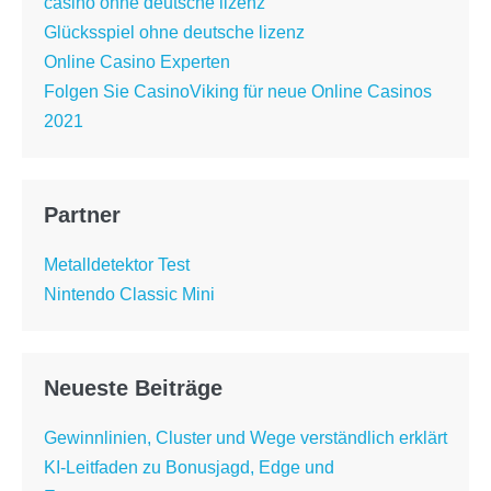
casino ohne deutsche lizenz
Glücksspiel ohne deutsche lizenz
Online Casino Experten
Folgen Sie CasinoViking für neue Online Casinos
2021
Partner
Metalldetektor Test
Nintendo Classic Mini
Neueste Beiträge
Gewinnlinien, Cluster und Wege verständlich erklärt
KI-Leitfaden zu Bonusjagd, Edge und