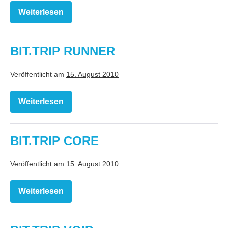
Weiterlesen
Family
Slot
Car
Racing
BIT.TRIP RUNNER
Veröffentlicht am
15. August 2010
Weiterlesen
BIT.TRIP
RUNNER
BIT.TRIP CORE
Veröffentlicht am
15. August 2010
Weiterlesen
BIT.TRIP
CORE