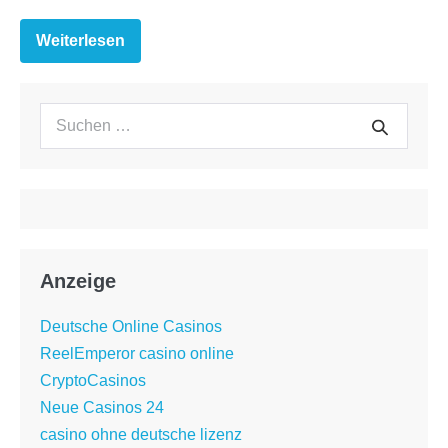
Weiterlesen
Bit.Trip
Beat
Suchen
Suche
nach:
Anzeige
Deutsche Online Casinos
ReelEmperor casino online
CryptoCasinos
Neue Casinos 24
casino ohne deutsche lizenz