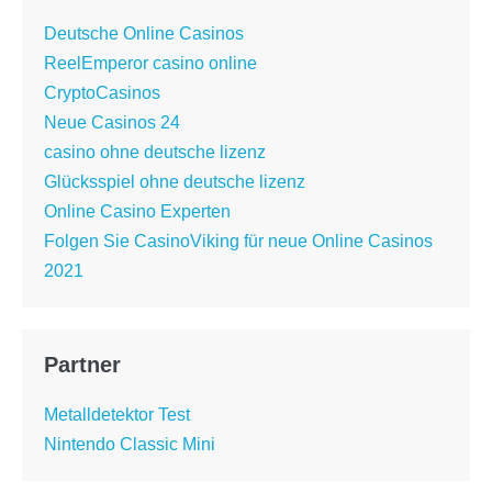
Deutsche Online Casinos
ReelEmperor casino online
CryptoCasinos
Neue Casinos 24
casino ohne deutsche lizenz
Glücksspiel ohne deutsche lizenz
Online Casino Experten
Folgen Sie CasinoViking für neue Online Casinos
2021
Partner
Metalldetektor Test
Nintendo Classic Mini