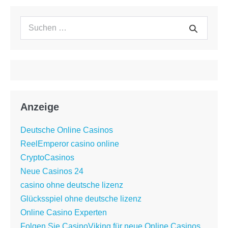
Suchen
Suche
nach:
Anzeige
Deutsche Online Casinos
ReelEmperor casino online
CryptoCasinos
Neue Casinos 24
casino ohne deutsche lizenz
Glücksspiel ohne deutsche lizenz
Online Casino Experten
Folgen Sie CasinoViking für neue Online Casinos