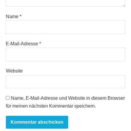
Name
*
E-Mail-Adresse
*
Website
Name, E-Mail-Adresse und Website in diesem Browser
für meinen nächsten Kommentar speichern.