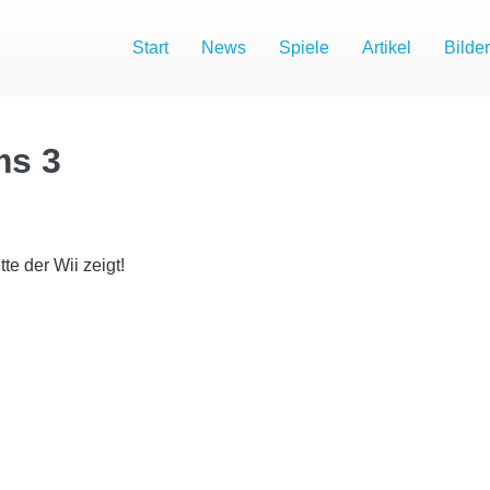
Start
News
Spiele
Artikel
Bilder
ms 3
te der Wii zeigt!