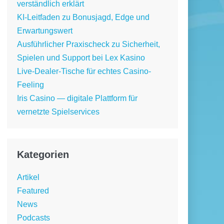
verständlich erklärt
KI-Leitfaden zu Bonusjagd, Edge und
Erwartungswert
Ausführlicher Praxischeck zu Sicherheit,
Spielen und Support bei Lex Kasino
Live-Dealer-Tische für echtes Casino-
Feeling
Iris Casino — digitale Plattform für
vernetzte Spielservices
Kategorien
Artikel
Featured
News
Podcasts