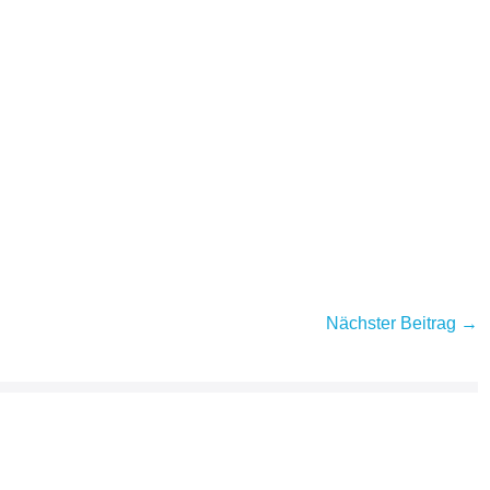
Nächster Beitrag →