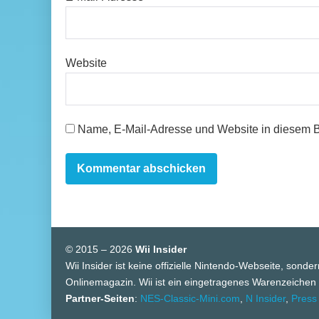
Website
Name, E-Mail-Adresse und Website in diesem 
© 2015 – 2026
Wii Insider
Wii Insider ist keine offizielle Nintendo-Webseite, sonde
Onlinemagazin. Wii ist ein eingetragenes Warenzeichen
Partner-Seiten
:
NES-Classic-Mini.com
,
N Insider
,
Press