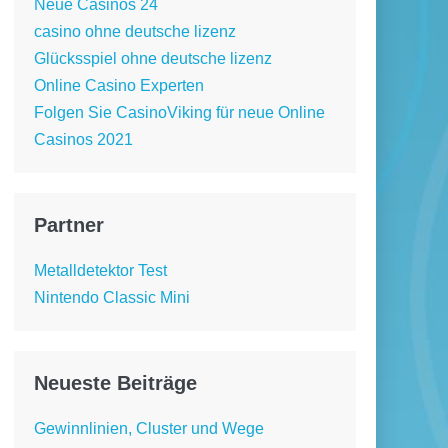
Neue Casinos 24
casino ohne deutsche lizenz
Glücksspiel ohne deutsche lizenz
Online Casino Experten
Folgen Sie CasinoViking für neue Online
Casinos 2021
Partner
Metalldetektor Test
Nintendo Classic Mini
Neueste Beiträge
Gewinnlinien, Cluster und Wege