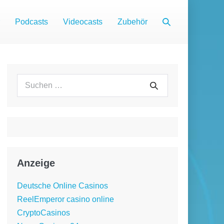
Suche-
Podcasts
Videocasts
Zubehör
Schalter
Suchen
Suche
nach:
Anzeige
Deutsche Online Casinos
ReelEmperor casino online
CryptoCasinos