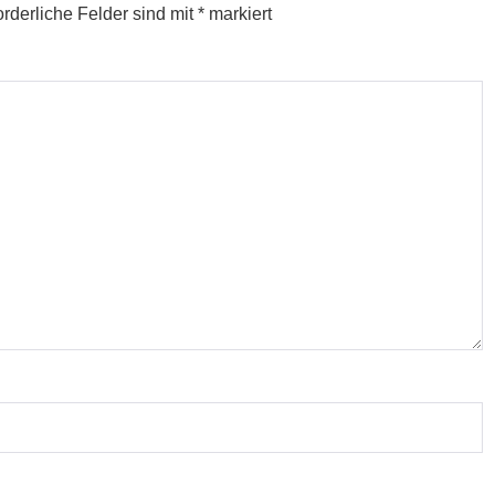
orderliche Felder sind mit
*
markiert