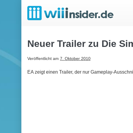
Zum
Inhalt
springen
Neuer Trailer zu Die Si
Veröffentlicht am
7. Oktober 2010
EA zeigt einen Trailer, der nur Gameplay-Ausschnit