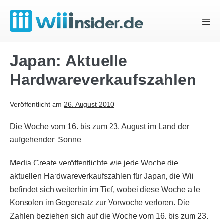
Zum
Inhalt
Menü
springen
Schal
Japan: Aktuelle
Hardwareverkaufszahlen
Veröffentlicht am
26. August 2010
Die Woche vom 16. bis zum 23. August im Land der
aufgehenden Sonne
Media Create veröffentlichte wie jede Woche die
aktuellen Hardwareverkaufszahlen für Japan, die Wii
befindet sich weiterhin im Tief, wobei diese Woche alle
Konsolen im Gegensatz zur Vorwoche verloren. Die
Zahlen beziehen sich auf die Woche vom 16. bis zum 23.