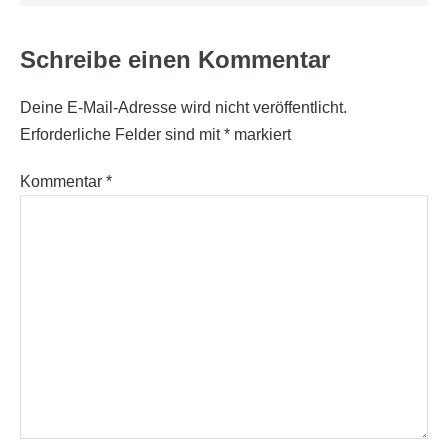
Schreibe einen Kommentar
Deine E-Mail-Adresse wird nicht veröffentlicht.
Erforderliche Felder sind mit
*
markiert
Kommentar
*