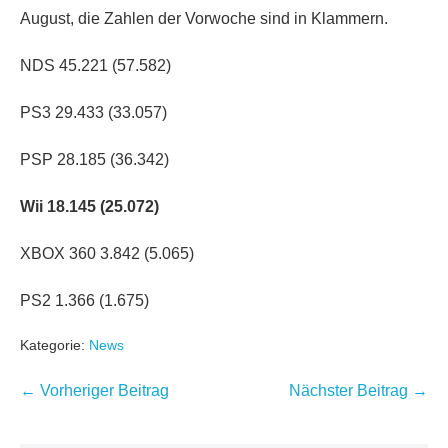
August, die Zahlen der Vorwoche sind in Klammern.
NDS 45.221 (57.582)
PS3 29.433 (33.057)
PSP 28.185 (36.342)
Wii 18.145 (25.072)
XBOX 360 3.842 (5.065)
PS2 1.366 (1.675)
Kategorie:
News
Beitragsnavigation
← Vorheriger Beitrag
Nächster Beitrag →