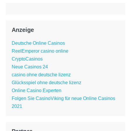
Anzeige
Deutsche Online Casinos
ReelEmperor casino online
CryptoCasinos
Neue Casinos 24
casino ohne deutsche lizenz
Glücksspiel ohne deutsche lizenz
Online Casino Experten
Folgen Sie CasinoViking für neue Online Casinos
2021