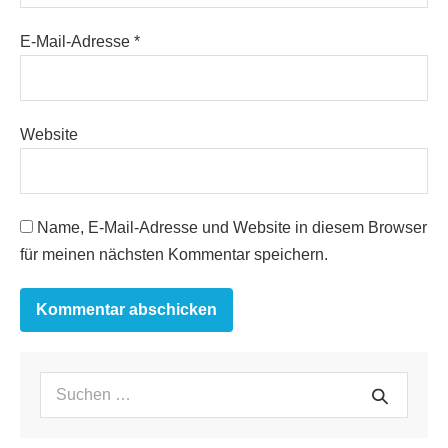
E-Mail-Adresse
*
Website
Name, E-Mail-Adresse und Website in diesem Browser
für meinen nächsten Kommentar speichern.
Suchen
Suche
nach: