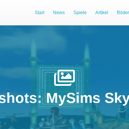
Start
News
Spiele
Artikel
Bilder
shots: MySims Sk