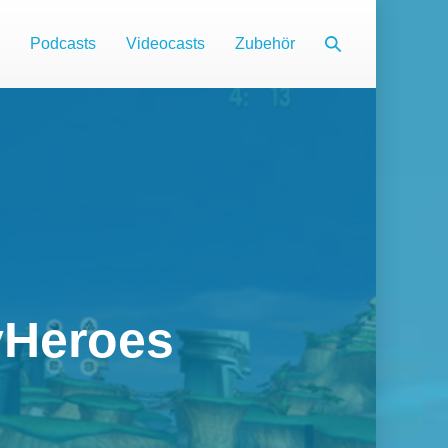
Suche-
Podcasts
Videocasts
Zubehör
Schalter
yHeroes