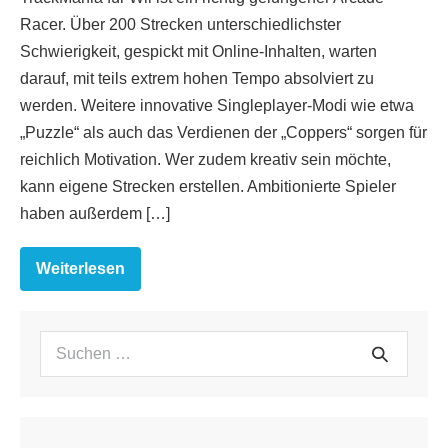
Racer. Über 200 Strecken unterschiedlichster
Schwierigkeit, gespickt mit Online-Inhalten, warten
darauf, mit teils extrem hohen Tempo absolviert zu
werden. Weitere innovative Singleplayer-Modi wie etwa
„Puzzle“ als auch das Verdienen der „Coppers“ sorgen für
reichlich Motivation. Wer zudem kreativ sein möchte,
kann eigene Strecken erstellen. Ambitionierte Spieler
haben außerdem […]
Weiterlesen
TrackMania
Suchen
Suche
nach: