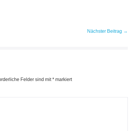
Nächster Beitrag →
orderliche Felder sind mit
*
markiert