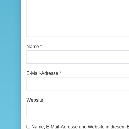
Name
*
E-Mail-Adresse
*
Website
Name, E-Mail-Adresse und Website in diesem 