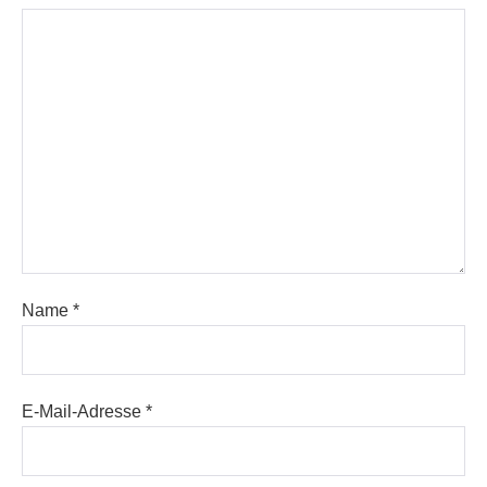
Name
*
E-Mail-Adresse
*