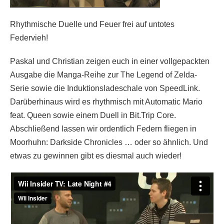
Rhythmische Duelle und Feuer frei auf untotes
Federvieh!
Paskal und Christian zeigen euch in einer vollgepackten
Ausgabe die Manga-Reihe zur The Legend of Zelda-
Serie sowie die Induktionsladeschale von SpeedLink.
Darüberhinaus wird es rhythmisch mit Automatic Mario
feat. Queen sowie einem Duell in Bit.Trip Core.
Abschließend lassen wir ordentlich Federn fliegen in
Moorhuhn: Darkside Chronicles … oder so ähnlich. Und
etwas zu gewinnen gibt es diesmal auch wieder!