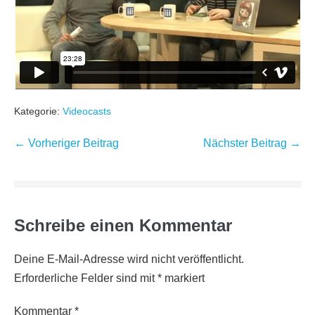
Kategorie:
Videocasts
Beitragsnavigation
← Vorheriger Beitrag
Nächster Beitrag →
Schreibe einen Kommentar
Deine E-Mail-Adresse wird nicht veröffentlicht.
Erforderliche Felder sind mit
*
markiert
Kommentar
*