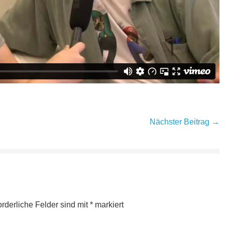
Nächster Beitrag →
orderliche Felder sind mit
*
markiert