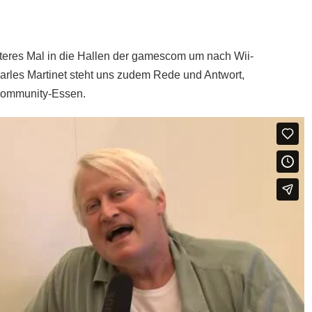
eres Mal in die Hallen der gamescom um nach Wii-
rles Martinet steht uns zudem Rede und Antwort,
Community-Essen.