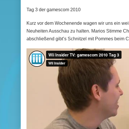
Tag 3 der gamescom 2010
Kurz vor dem Wochenende wagen wir uns ein weit
Neuheiten Ausschau zu halten. Marios Stimme Cha
abschließend gibt’s Schnitzel mit Pommes beim 