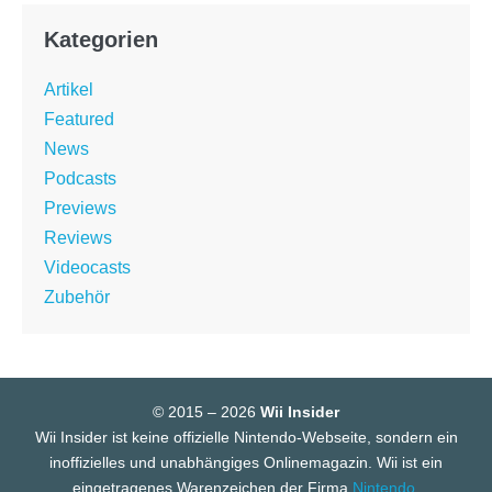
Kategorien
Artikel
Featured
News
Podcasts
Previews
Reviews
Videocasts
Zubehör
© 2015 – 2026
Wii Insider
Wii Insider ist keine offizielle Nintendo-Webseite, sondern ein
inoffizielles und unabhängiges Onlinemagazin. Wii ist ein
eingetragenes Warenzeichen der Firma
Nintendo
.