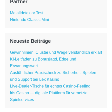
Partner
Metalldetektor Test
Nintendo Classic Mini
Neueste Beiträge
Gewinnlinien, Cluster und Wege verständlich erklärt
KI-Leitfaden zu Bonusjagd, Edge und
Erwartungswert
Ausführlicher Praxischeck zu Sicherheit, Spielen
und Support bei Lex Kasino
Live-Dealer-Tische für echtes Casino-Feeling
Iris Casino — digitale Plattform für vernetzte
Spielservices