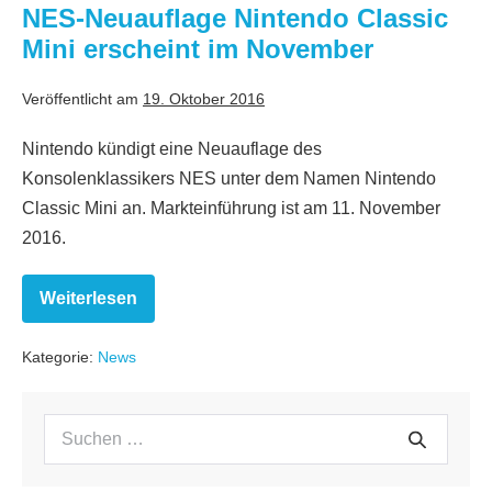
NES-Neuauflage Nintendo Classic
Mini erscheint im November
Veröffentlicht am
19. Oktober 2016
Nintendo kündigt eine Neuauflage des
Konsolenklassikers NES unter dem Namen Nintendo
Classic Mini an. Markteinführung ist am 11. November
2016.
Weiterlesen
NES-
Neuauflage
Nintendo
Kategorie:
News
Classic
Mini
erscheint
im
Suchen
November
Suche
nach: