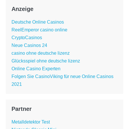
Anzeige
Deutsche Online Casinos
ReelEmperor casino online
CryptoCasinos
Neue Casinos 24
casino ohne deutsche lizenz
Glücksspiel ohne deutsche lizenz
Online Casino Experten
Folgen Sie CasinoViking für neue Online Casinos
2021
Partner
Metalldetektor Test