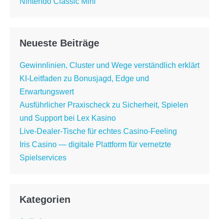
Nintendo Classic Mini
Neueste Beiträge
Gewinnlinien, Cluster und Wege verständlich erklärt
KI-Leitfaden zu Bonusjagd, Edge und
Erwartungswert
Ausführlicher Praxischeck zu Sicherheit, Spielen
und Support bei Lex Kasino
Live-Dealer-Tische für echtes Casino-Feeling
Iris Casino — digitale Plattform für vernetzte
Spielservices
Kategorien