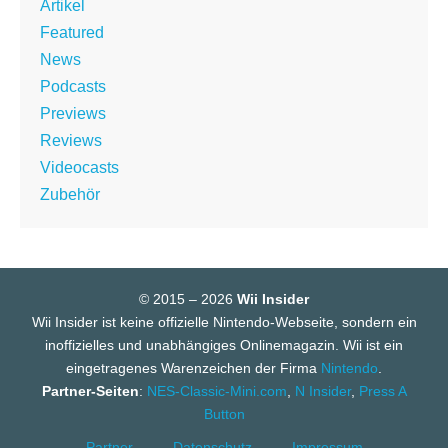
Artikel
Featured
News
Podcasts
Previews
Reviews
Videocasts
Zubehör
© 2015 – 2026
Wii Insider
Wii Insider ist keine offizielle Nintendo-Webseite, sondern ein
inoffizielles und unabhängiges Onlinemagazin. Wii ist ein
eingetragenes Warenzeichen der Firma
Nintendo
.
Partner-Seiten
:
NES-Classic-Mini.com
,
N Insider
,
Press A
Button
Partner
Datenschutz
Impressum