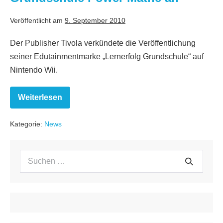
Veröffentlicht am
9. September 2010
Der Publisher Tivola verkündete die Veröffentlichung
seiner Edutainmentmarke „Lernerfolg Grundschule“ auf
Nintendo Wii.
Weiterlesen
Tivola
kündigt
Lernerfolg
Kategorie:
News
Grundschule
Power
Mathe
an
Suchen
Suche
nach: