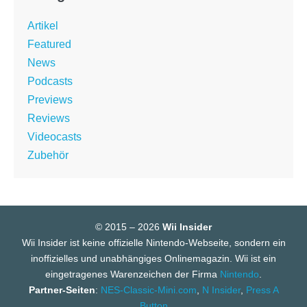
Artikel
Featured
News
Podcasts
Previews
Reviews
Videocasts
Zubehör
© 2015 – 2026
Wii Insider
Wii Insider ist keine offizielle Nintendo-Webseite, sondern ein
inoffizielles und unabhängiges Onlinemagazin. Wii ist ein
eingetragenes Warenzeichen der Firma
Nintendo
.
Partner-Seiten
:
NES-Classic-Mini.com
,
N Insider
,
Press A
Button