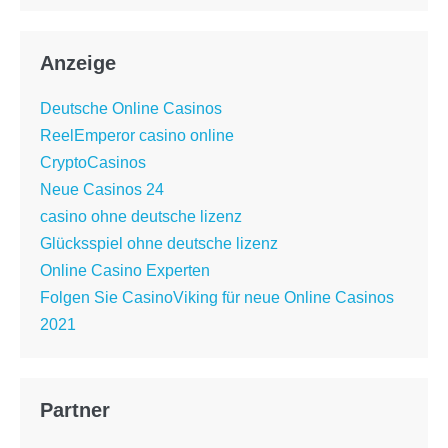
Anzeige
Deutsche Online Casinos
ReelEmperor casino online
CryptoCasinos
Neue Casinos 24
casino ohne deutsche lizenz
Glücksspiel ohne deutsche lizenz
Online Casino Experten
Folgen Sie CasinoViking für neue Online Casinos
2021
Partner