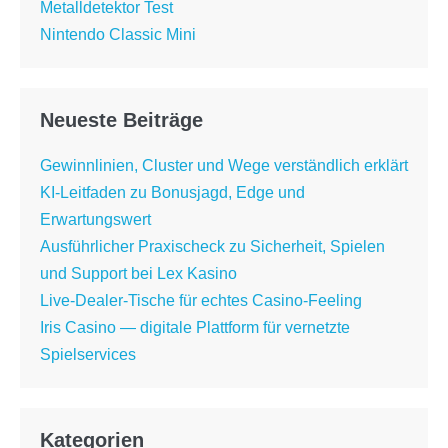
Metalldetektor Test
Nintendo Classic Mini
Neueste Beiträge
Gewinnlinien, Cluster und Wege verständlich erklärt
KI-Leitfaden zu Bonusjagd, Edge und
Erwartungswert
Ausführlicher Praxischeck zu Sicherheit, Spielen
und Support bei Lex Kasino
Live-Dealer-Tische für echtes Casino-Feeling
Iris Casino — digitale Plattform für vernetzte
Spielservices
Kategorien