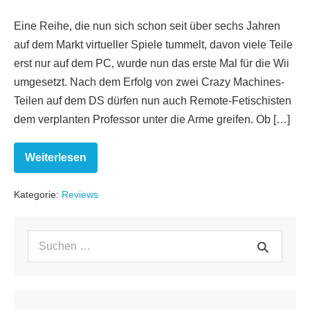
Eine Reihe, die nun sich schon seit über sechs Jahren
auf dem Markt virtueller Spiele tummelt, davon viele Teile
erst nur auf dem PC, wurde nun das erste Mal für die Wii
umgesetzt. Nach dem Erfolg von zwei Crazy Machines-
Teilen auf dem DS dürfen nun auch Remote-Fetischisten
dem verplanten Professor unter die Arme greifen. Ob […]
Weiterlesen
Testbericht:
Crazy
Machines
Kategorie:
Reviews
Suchen
Suche
nach: