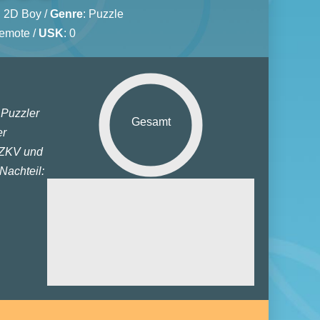
:
2D Boy
/
Genre
:
Puzzle
Remote /
USK
: 0
 Puzzler
Gesamt
er
 ZKV und
Nachteil:
Grafik:
Sound:
euerung:
ielspaß:
tiplayer: