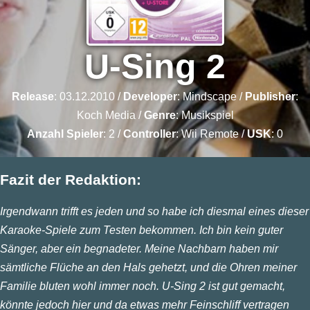
U-Sing 2
Release
: 03.12.2010 /
Developer
:
Mindscape
/
Publisher
:
Koch Media
/
Genre
:
Musikspiel
Anzahl Spieler
: 2 /
Controller
: Wii Remote /
USK
: 0
Fazit der Redaktion:
Irgendwann trifft es jeden und so habe ich diesmal eines dieser
Karaoke-Spiele zum Testen bekommen. Ich bin kein guter
Sänger, aber ein begnadeter. Meine Nachbarn haben mir
sämtliche Flüche an den Hals gehetzt, und die Ohren meiner
Familie bluten wohl immer noch. U-Sing 2 ist gut gemacht,
könnte jedoch hier und da etwas mehr Feinschliff vertragen