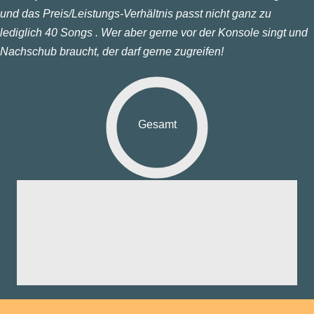
und das Preis/Leistungs-Verhältnis passt nicht ganz zu
lediglich 40 Songs . Wer aber gerne vor der Konsole singt und
Nachschub braucht, der darf gerne zugreifen!
Gesamt
fik:
nd:
ng:
aß:
yer: