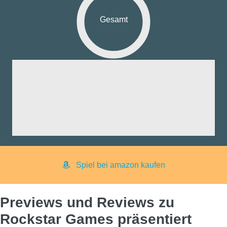
Gesamt
fik:
nd:
ng:
aß:
yer:
Spiel bei amazon kaufen
Previews und Reviews zu
Rockstar Games präsentiert