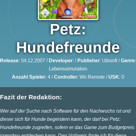
Petz:
Hundefreunde
Release
: 04.12.2007 /
Developer
: /
Publisher
:
Ubisoft
/
Genre
:
Lebenssimulation
Anzahl Spieler
: 4 /
Controller
: Wii Remote /
USK
: 0
Fazit der Redaktion:
Wer auf der Suche nach Software für den Nachwuchs ist und
dieser sich für Hunde begeistern kann, der darf bei Petz:
Hundefreunde zugreifen, sofern er das Game zum Budgetpreis
irgendwo entdecken kann. Den Vollpreis finde ich für diese