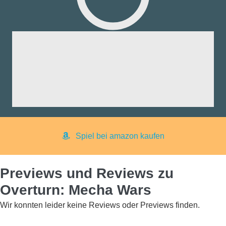
fik:
nd:
ng:
aß:
yer:
Spiel bei amazon kaufen
Previews und Reviews zu
Overturn: Mecha Wars
Wir konnten leider keine Reviews oder Previews finden.