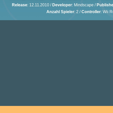
Release
: 12.11.2010 /
Developer
:
Mindscape
/
Publishe
Anzahl Spieler
: 2 /
Controller
: Wii 
St
Sp
Mul