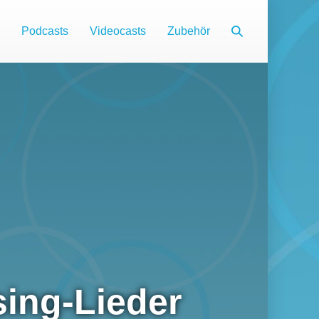
Suche-
Podcasts
Videocasts
Zubehör
Schalter
sing-Lieder