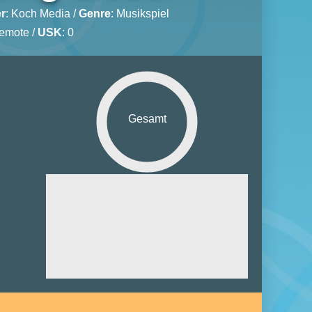
r
:
Koch Media
/
Genre
:
Musikspiel
Remote /
USK
: 0
Gesamt
Grafik:
Sound:
euerung:
ielspaß:
tiplayer: