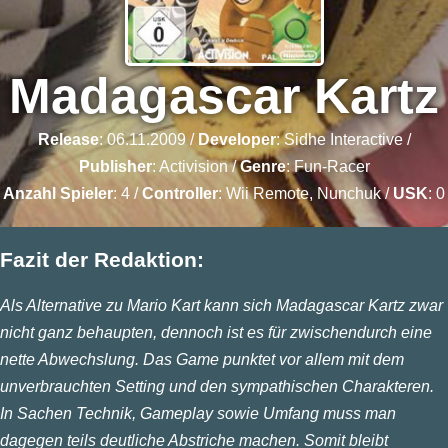
Madagascar Kartz
Release
: 06.11.2009 /
Developer
:
Sidhe Interactive
/
Publisher
:
Activision
/
Genre
:
Fun-Racer
Anzahl Spieler
: 4 /
Controller
: Wii Remote, Nunchuk /
USK
: 0
Fazit der Redaktion:
Als Alternative zu Mario Kart kann sich Madagascar Kartz zwar
nicht ganz behaupten, dennoch ist es für zwischendurch eine
nette Abwechslung. Das Game punktet vor allem mit dem
unverbrauchten Setting und den sympathischen Charakteren.
In Sachen Technik, Gameplay sowie Umfang muss man
dagegen teils deutliche Abstriche machen. Somit bleibt