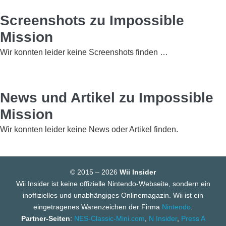
Screenshots zu Impossible
Mission
Wir konnten leider keine Screenshots finden …
News und Artikel zu Impossible
Mission
Wir konnten leider keine News oder Artikel finden.
© 2015 – 2026
Wii Insider
Wii Insider ist keine offizielle Nintendo-Webseite, sondern ein
inoffizielles und unabhängiges Onlinemagazin. Wii ist ein
eingetragenes Warenzeichen der Firma
Nintendo
.
Partner-Seiten
:
NES-Classic-Mini.com
,
N Insider
,
Press A