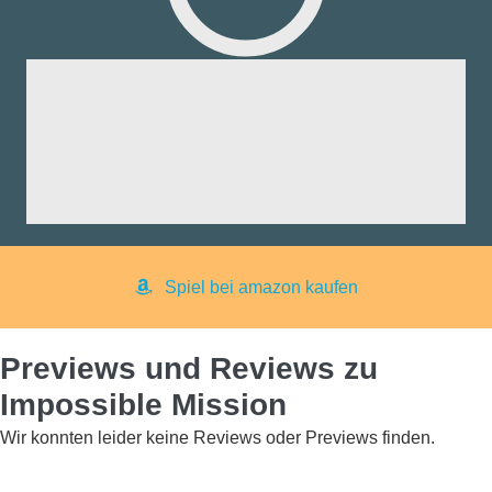
fik:
nd:
ng:
aß:
yer:
Spiel bei amazon kaufen
Previews und Reviews zu
Impossible Mission
Wir konnten leider keine Reviews oder Previews finden.