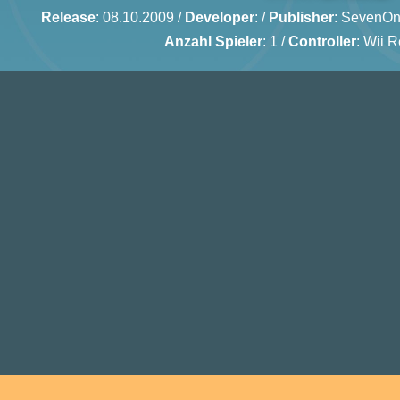
Release
: 08.10.2009 /
Developer
: /
Publisher
:
SevenO
Anzahl Spieler
: 1 /
Controller
: Wii 
St
Sp
Mul