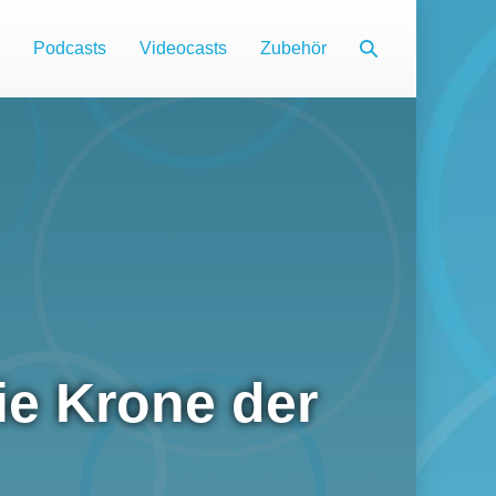
Suche-
Podcasts
Videocasts
Zubehör
Schalter
ie Krone der