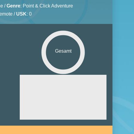
ne
/
Genre
:
Point & Click Adventure
Remote /
USK
: 0
Gesamt
Grafik:
Sound:
euerung:
ielspaß:
tiplayer: