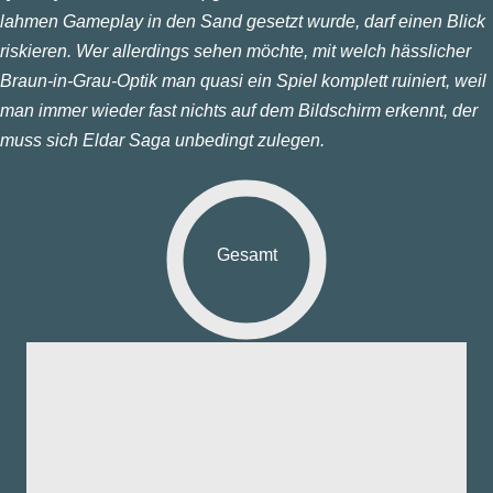
lahmen Gameplay in den Sand gesetzt wurde, darf einen Blick
riskieren. Wer allerdings sehen möchte, mit welch hässlicher
Braun-in-Grau-Optik man quasi ein Spiel komplett ruiniert, weil
man immer wieder fast nichts auf dem Bildschirm erkennt, der
muss sich Eldar Saga unbedingt zulegen.
Gesamt
fik:
nd:
ng:
aß:
yer: