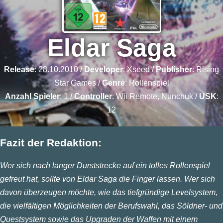
Eldar Saga
Release
: 28.10.2010 /
Developer
:
Xseed
/
Publisher
:
Rising
Star Games
/
Genre
:
Rollenspiel
Anzahl Spieler
: 1 /
Controller
: Wii Remote, Nunchuk /
USK
:
12
Fazit der Redaktion:
Wer sich nach langer Durststrecke auf ein tolles Rollenspiel
gefreut hat, sollte von Eldar Saga die Finger lassen. Wer sich
davon überzeugen möchte, wie das tiefgründige Levelsystem,
die vielfältigen Möglichkeiten der Berufswahl, das Söldner- und
Questsystem sowie das Upgraden der Waffen mit einem