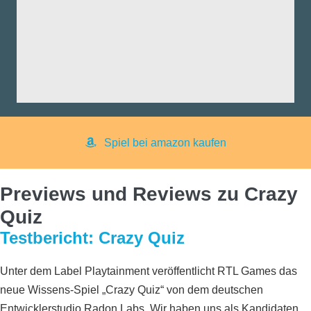
fik:
nd:
ng:
aß:
yer:
Spiel bei amazon kaufen
Previews und Reviews zu Crazy
Quiz
Testbericht: Crazy Quiz
Unter dem Label Playtainment veröffentlicht RTL Games das
neue Wissens-Spiel „Crazy Quiz“ von dem deutschen
Entwicklerstudio Radon Labs. Wir haben uns als Kandidaten