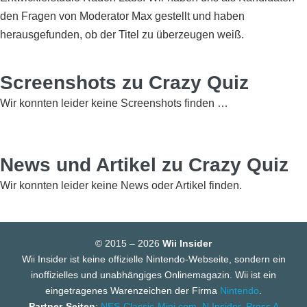
den Fragen von Moderator Max gestellt und haben
herausgefunden, ob der Titel zu überzeugen weiß.
Screenshots zu Crazy Quiz
Wir konnten leider keine Screenshots finden …
News und Artikel zu Crazy Quiz
Wir konnten leider keine News oder Artikel finden.
© 2015 – 2026
Wii Insider
Wii Insider ist keine offizielle Nintendo-Webseite, sondern ein
inoffizielles und unabhängiges Onlinemagazin. Wii ist ein
eingetragenes Warenzeichen der Firma
Nintendo
.
Partner-Seiten
:
NES-Classic-Mini.com
,
N Insider
,
Press A