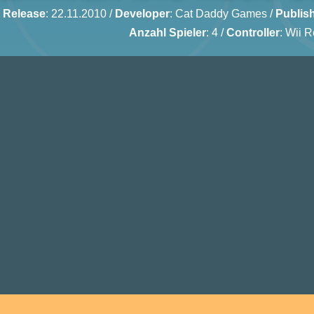
Release
: 22.11.2010 /
Developer
:
Cat Daddy Games
/
Publis
Anzahl Spieler
: 4 /
Controller
: Wii 
St
Sp
Mul