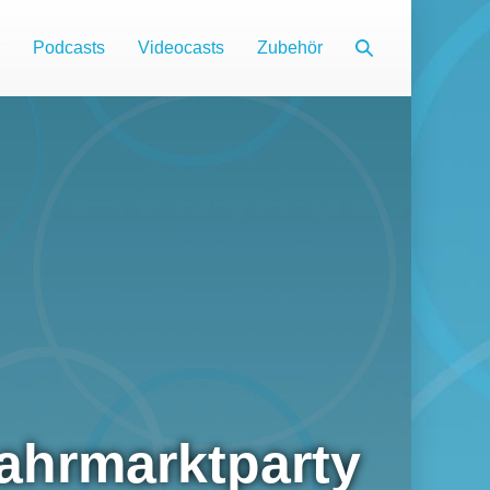
Suche-
Podcasts
Videocasts
Zubehör
Schalter
Jahrmarktparty