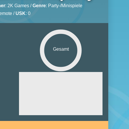
her
:
2K Games
/
Genre
:
Party-/Minispiele
Remote /
USK
: 0
Gesamt
Grafik:
Sound:
euerung:
ielspaß:
tiplayer: