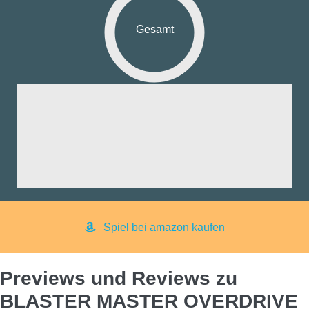
Gesamt
fik:
nd:
ng:
aß:
yer:
Spiel bei amazon kaufen
Previews und Reviews zu
BLASTER MASTER OVERDRIVE