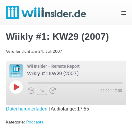
Zum
Inhalt
Menü
springen
Schal
Wiikly #1: KW29 (2007)
Veröffentlicht am
24. Juli 2007
Wii Insider – Remote Report
Wiikly #1: KW29 (2007)
Play
1x
00:00
/
17:55
Episode
Datei herunterladen
|
Audiolänge: 17:55
Kategorie:
Podcasts