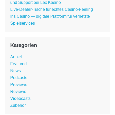
und Support bei Lex Kasino
Live-Dealer-Tische für echtes Casino-Feeling
Iris Casino — digitale Plattform für vernetzte
Spielservices
Kategorien
Artikel
Featured
News
Podcasts
Previews
Reviews
Videocasts
Zubehör