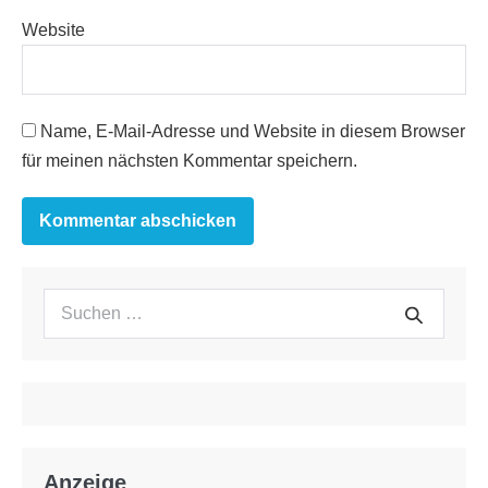
Website
Name, E-Mail-Adresse und Website in diesem Browser
für meinen nächsten Kommentar speichern.
Suchen
Suche
nach:
Anzeige