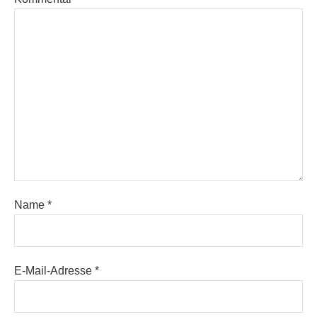
Name
*
E-Mail-Adresse
*