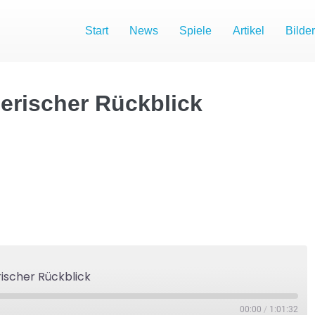
Start
News
Spiele
Artikel
Bilder
lerischer Rückblick
rischer Rückblick
00:00
/
1:01:32