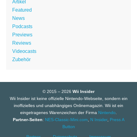
Artikel
Featured
News
Podcasts
Previews
Reviews
Videocasts
Zubehör
© 2015 – 2026
Wii Insider
Wii Insider ist keine offizielle Nintendo-Webseite, sondern ein
inoffizielles und unabhängiges Onlinemagazin. Wii ist ein
eingetragenes Warenzeichen der Firma
Nintendo
.
Partner-Seiten
:
NES-Classic-Mini.com
,
N Insider
,
Press A
Button
Partner
Datenschutz
Impressum