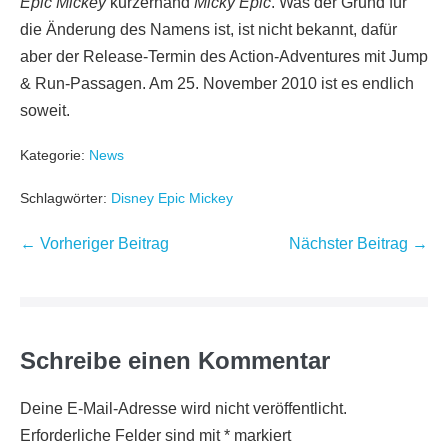
Epic Mickey
kurzerhand
Micky Epic
. Was der Grund für
die Änderung des Namens ist, ist nicht bekannt, dafür
aber der Release-Termin des Action-Adventures mit Jump
& Run-Passagen. Am 25. November 2010 ist es endlich
soweit.
Kategorie:
News
Schlagwörter:
Disney Epic Mickey
Beitragsnavigation
← Vorheriger Beitrag
Nächster Beitrag →
Schreibe einen Kommentar
Deine E-Mail-Adresse wird nicht veröffentlicht.
Erforderliche Felder sind mit
*
markiert