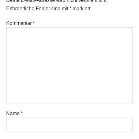
Deine E-Mail-Adresse wird nicht veröffentlicht.
Erforderliche Felder sind mit
*
markiert
Kommentar
*
Name
*