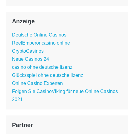
Anzeige
Deutsche Online Casinos
ReelEmperor casino online
CryptoCasinos
Neue Casinos 24
casino ohne deutsche lizenz
Glücksspiel ohne deutsche lizenz
Online Casino Experten
Folgen Sie CasinoViking für neue Online Casinos
2021
Partner