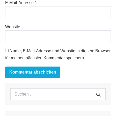
E-Mail-Adresse
*
Website
Name, E-Mail-Adresse und Website in diesem Browser
für meinen nächsten Kommentar speichern.
Suchen
Suche
nach: