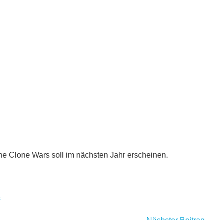
e Clone Wars soll im nächsten Jahr erscheinen.
s