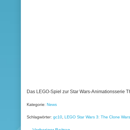
Das LEGO-Spiel zur Star Wars-Animationsserie Th
Kategorie:
News
Schlagwörter:
gc10
,
LEGO Star Wars 3: The Clone War
Beitragsnavigation