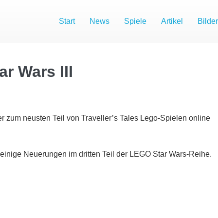
Start
News
Spiele
Artikel
Bilder
r Wars III
r zum neusten Teil von Traveller’s Tales Lego-Spielen online
s einige Neuerungen im dritten Teil der LEGO Star Wars-Reihe.