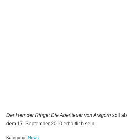
Der Herr der Ringe: Die Abenteuer von Aragorn
soll ab
dem 17. September 2010 erhältlich sein.
Kategorie:
News