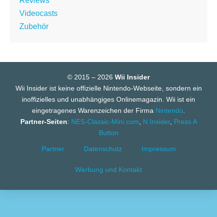
Reviews
Videocasts
Zubehör
© 2015 – 2026
Wii Insider
Wii Insider ist keine offizielle Nintendo-Webseite, sondern ein
inoffizielles und unabhängiges Onlinemagazin. Wii ist ein
eingetragenes Warenzeichen der Firma
Nintendo
.
Partner-Seiten
:
NES-Classic-Mini.com
,
N Insider
,
Press A
Button
Partner
Datenschutz
Impressum
Werbung und Kontakt