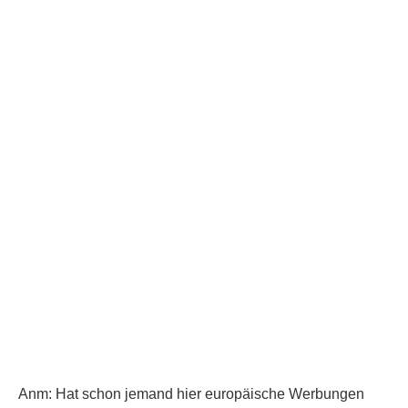
Anm: Hat schon jemand hier europäische Werbungen