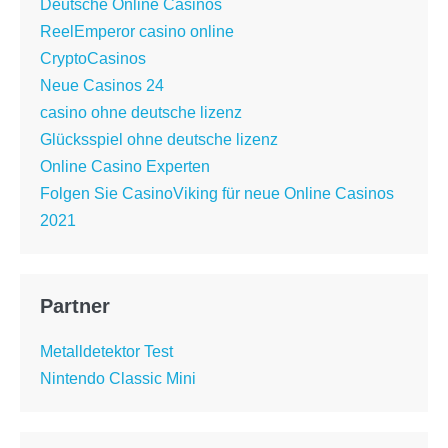
Deutsche Online Casinos
ReelEmperor casino online
CryptoCasinos
Neue Casinos 24
casino ohne deutsche lizenz
Glücksspiel ohne deutsche lizenz
Online Casino Experten
Folgen Sie CasinoViking für neue Online Casinos
2021
Partner
Metalldetektor Test
Nintendo Classic Mini