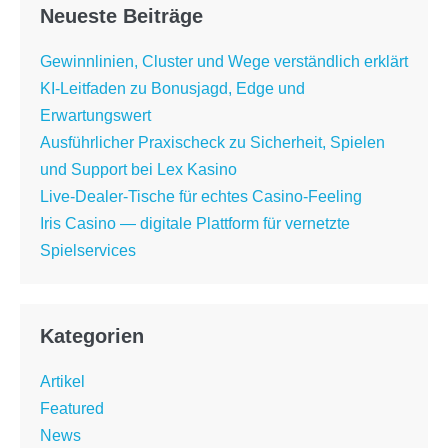
Neueste Beiträge
Gewinnlinien, Cluster und Wege verständlich erklärt
KI-Leitfaden zu Bonusjagd, Edge und
Erwartungswert
Ausführlicher Praxischeck zu Sicherheit, Spielen
und Support bei Lex Kasino
Live-Dealer-Tische für echtes Casino-Feeling
Iris Casino — digitale Plattform für vernetzte
Spielservices
Kategorien
Artikel
Featured
News