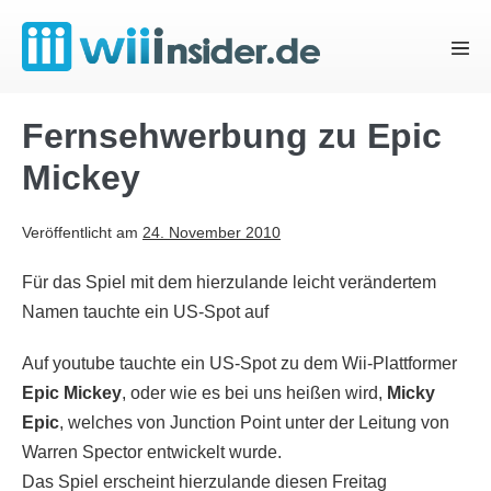
Zum
Inhalt
Menü
springen
Schal
Fernsehwerbung zu Epic
Mickey
Veröffentlicht am
24. November 2010
Für das Spiel mit dem hierzulande leicht verändertem
Namen tauchte ein US-Spot auf
Auf youtube tauchte ein US-Spot zu dem Wii-Plattformer
Epic Mickey
, oder wie es bei uns heißen wird,
Micky
Epic
, welches von Junction Point unter der Leitung von
Warren Spector entwickelt wurde.
Das Spiel erscheint hierzulande diesen Freitag