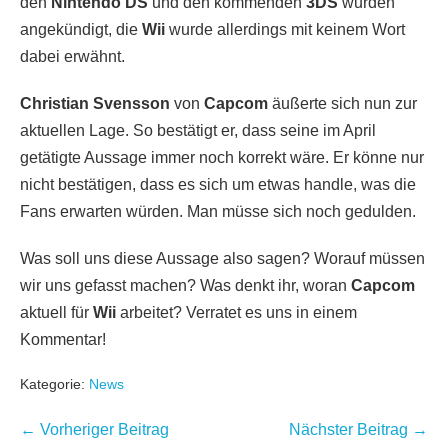
den
Nintendo DS
und den kommenden
3DS
wurden
angekündigt, die
Wii
wurde allerdings mit keinem Wort
dabei erwähnt.
Christian Svensson
von
Capcom
äußerte sich nun zur
aktuellen Lage. So bestätigt er, dass seine im April
getätigte Aussage immer noch korrekt wäre. Er könne nur
nicht bestätigen, dass es sich um etwas handle, was die
Fans erwarten würden. Man müsse sich noch gedulden.
Was soll uns diese Aussage also sagen? Worauf müssen
wir uns gefasst machen? Was denkt ihr, woran
Capcom
aktuell für
Wii
arbeitet? Verratet es uns in einem
Kommentar!
Kategorie:
News
Beitragsnavigation
← Vorheriger Beitrag
Nächster Beitrag →