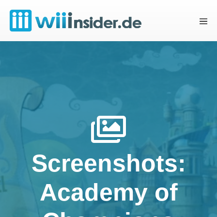
Zum
Inhalt
Menü
springen
Schal
Screenshots:
Academy of