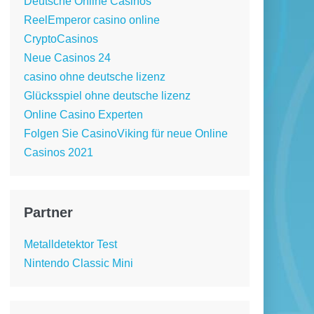
Deutsche Online Casinos
ReelEmperor casino online
CryptoCasinos
Neue Casinos 24
casino ohne deutsche lizenz
Glücksspiel ohne deutsche lizenz
Online Casino Experten
Folgen Sie CasinoViking für neue Online
Casinos 2021
Partner
Metalldetektor Test
Nintendo Classic Mini