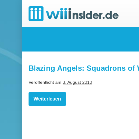
Zum
Inhalt
springen
Blazing Angels: Squadrons of
Veröffentlicht am
3. August 2010
Weiterlesen
Blazing
Angels:
Squadrons
of
WWII