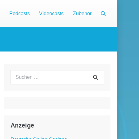
Suche-
Podcasts
Videocasts
Zubehör
Schalter
Suchen
Suche
nach:
Anzeige