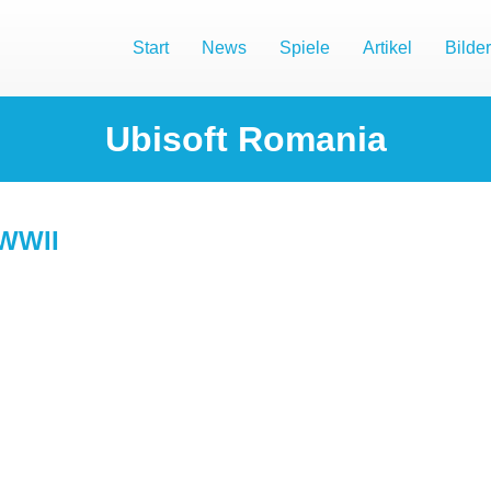
Start
News
Spiele
Artikel
Bilder
Ubisoft Romania
 WWII