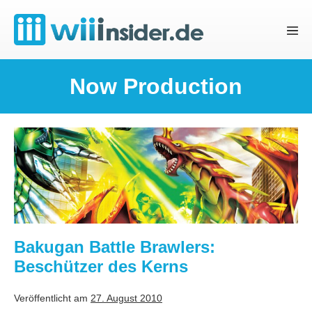
Zum
Inhalt
Menü
springen
Schal
Now Production
Bakugan
Battle
Brawlers:
Beschützer
des
Kerns
Bakugan Battle Brawlers:
Beschützer des Kerns
Veröffentlicht am
27. August 2010