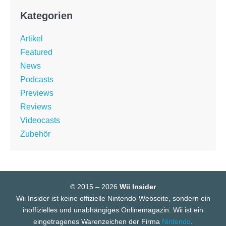
Kategorien
Artikel
Featured
News
Podcasts
Previews
Reviews
Videocasts
Zubehör
© 2015 – 2026
Wii Insider
Wii Insider ist keine offizielle Nintendo-Webseite, sondern ein
inoffizielles und unabhängiges Onlinemagazin. Wii ist ein
eingetragenes Warenzeichen der Firma
Nintendo
.