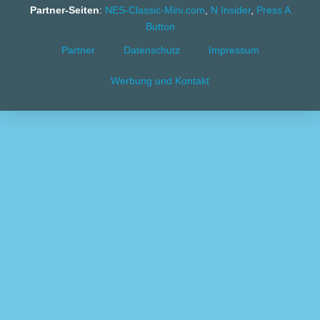
Partner-Seiten
:
NES-Classic-Mini.com
,
N Insider
,
Press A
Button
Partner
Datenschutz
Impressum
Werbung und Kontakt