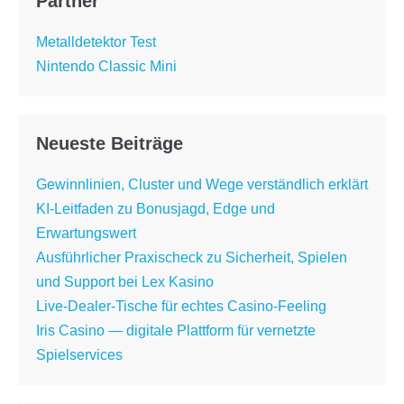
Partner
Metalldetektor Test
Nintendo Classic Mini
Neueste Beiträge
Gewinnlinien, Cluster und Wege verständlich erklärt
KI-Leitfaden zu Bonusjagd, Edge und
Erwartungswert
Ausführlicher Praxischeck zu Sicherheit, Spielen
und Support bei Lex Kasino
Live-Dealer-Tische für echtes Casino-Feeling
Iris Casino — digitale Plattform für vernetzte
Spielservices