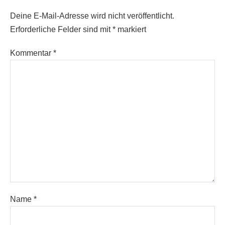
Deine E-Mail-Adresse wird nicht veröffentlicht.
Erforderliche Felder sind mit
*
markiert
Kommentar
*
Name
*