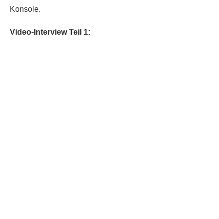
Konsole.
Video-Interview Teil 1: