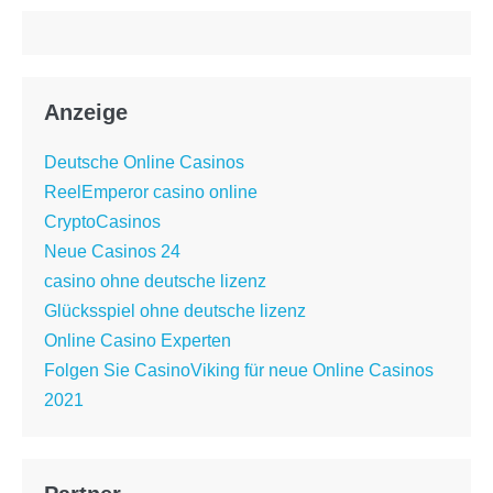
Anzeige
Deutsche Online Casinos
ReelEmperor casino online
CryptoCasinos
Neue Casinos 24
casino ohne deutsche lizenz
Glücksspiel ohne deutsche lizenz
Online Casino Experten
Folgen Sie CasinoViking für neue Online Casinos
2021