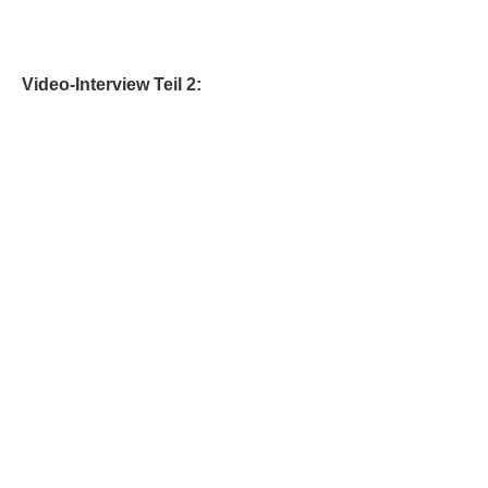
Video-Interview Teil 2: