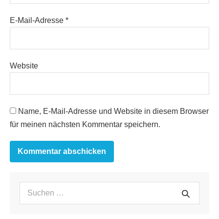
E-Mail-Adresse
*
Website
Name, E-Mail-Adresse und Website in diesem Browser
für meinen nächsten Kommentar speichern.
Suchen
Suche
nach: