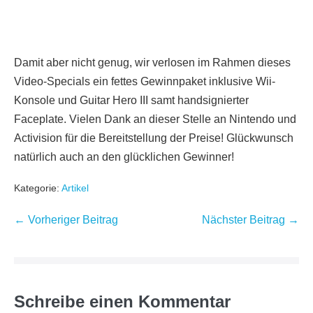
Damit aber nicht genug, wir verlosen im Rahmen dieses
Video-Specials ein fettes Gewinnpaket inklusive Wii-
Konsole und Guitar Hero III samt handsignierter
Faceplate. Vielen Dank an dieser Stelle an Nintendo und
Activision für die Bereitstellung der Preise! Glückwunsch
natürlich auch an den glücklichen Gewinner!
Kategorie:
Artikel
Beitragsnavigation
← Vorheriger Beitrag
Nächster Beitrag →
Schreibe einen Kommentar